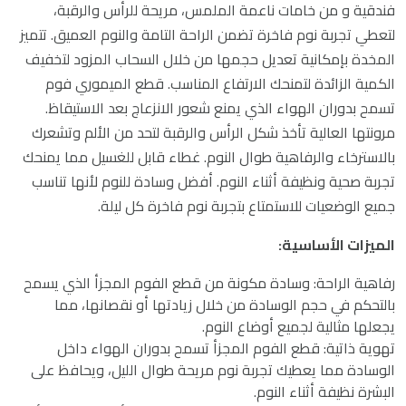
فندقية و من خامات ناعمة الملمس، مريحة للرأس والرقبة،
لتعطي تجربة نوم فاخرة تضمن الراحة التامة والنوم العميق. تتميز
المخدة بإمكانية تعديل حجمها من خلال السحاب المزود لتخفيف
الكمية الزائدة لتمنحك الارتفاع المناسب. قطع الميموري فوم
تسمح بدوران الهواء الذي يمنع شعور الانزعاج بعد الاستيقاظ.
مرونتها العالية تأخذ شكل الرأس والرقبة لتحد من الألم وتشعرك
بالاسترخاء والرفاهية طوال النوم. غطاء قابل للغسيل مما يمنحك
تجربة صحية ونظيفة أثناء النوم. أفضل وسادة للنوم لأنها تناسب
جميع الوضعيات للاستمتاع بتجربة نوم فاخرة كل ليلة.
الميزات الأساسية:
رفاهية الراحة: وسادة مكونة من قطع الفوم المجزأ الذي يسمح
بالتحكم في حجم الوسادة من خلال زيادتها أو نقصانها، مما
يجعلها مثالية لجميع أوضاع النوم.
تهوية ذاتية: قطع الفوم المجزأ تسمح بدوران الهواء داخل
الوسادة مما يعطيك تجربة نوم مريحة طوال الليل، ويحافظ على
البشرة نظيفة أثناء النوم.