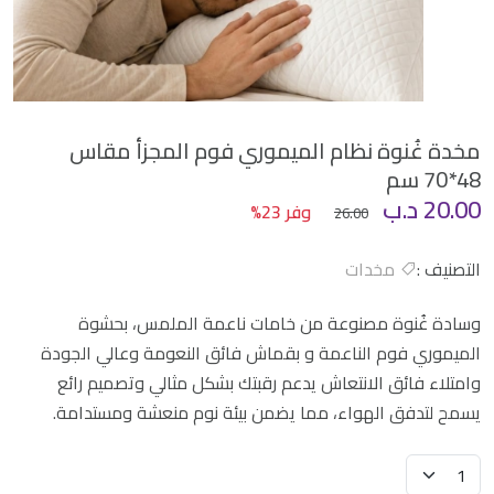
مخدة غُنوة نظام الميموري فوم المجزأ مقاس
48*70 سم
20.00
د.ب
وفر 23%
26.00
التصنيف :
مخدات
وسادة غُنوة مصنوعة من خامات ناعمة الملمس، بحشوة
الميموري فوم الناعمة و بقماش فائق النعومة وعالي الجودة
وامتلاء فائق الانتعاش يدعم رقبتك بشكل مثالي وتصميم رائع
يسمح لتدفق الهواء، مما يضمن بيئة نوم منعشة ومستدامة.