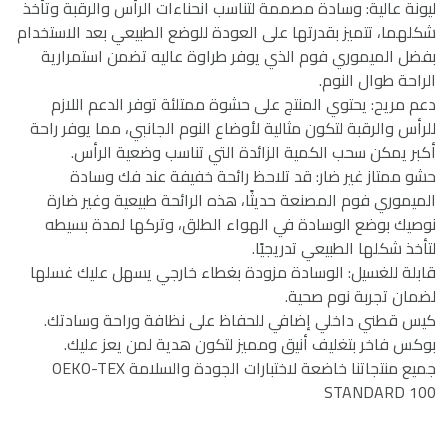
ليونة عالية: وسادة مصممة لتناسب انحناءات الرأس والرقبة وتأخذ
شكلهما، تتميز بقدرتها على العودة للوضع الطبيعي بعد الاستخدام
بفضل الميموري فوم الذي يوفر طراوة عاليه تضمن استمرارية
الراحة طوال النوم.
دعم مريح: يحتوي المنتج على حشوة ممتلئة توفر الدعم اللازم
للرأس والرقبة لتكون مثالية لأوضاع النوم الجانبي، مما يوفر راحة
أكبر يمكن سحب الكمية الزائدة التي تناسب وضعية الرأس.
حشو ممتاز غير ضار: قد تلاحظ رائحة خفيفة عند فك وسادة
الميموري فوم المصنعة حديثًا، هذه الرائحة طبيعية وغير ضارة
نوصيك بوضع الوسادة في الهواء الطلق، وتركها لمدة بسيطه
لتأخذ شكلها الطبيعي تدريجيًا.
قابلة للغسيل: الوسادة مزودة بغطاء خارجي يسهل عليك غسلها
لضمان تجربة نوم صحية.
كيس قطني داخلي إضافي للحفاظ على نظافة وراحة وسادتك.
بوكس فاخر بتغليف أنيق ومميز لتكون هدية لمن يعز عليك.
جميع منتجاتنا خاضعة لاختبارات الجودة والسلامة OEKO-TEX
STANDARD 100