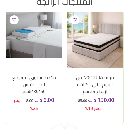
المنتجات الرائجة
مرتبة NOCTURA من
مخدة ميموري فوم مع
الفوم عالي الكثافة
الجل مقاس
ارتفاع 25 سم
50*30*6سم
150.00
د.ب
6.00
د.ب
وفر
8.00
185.00
وفر 19%
25%