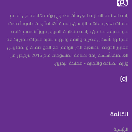
راحة العلامة التجارية التي بدأت بطموح ورؤية هادفة في تقديم
منتجات تُعني برفاهية الإنسان، رسمت أهدافاً وبنت طموحاً مضت
نحو تحقيقه بدءً من دراسة متطلبات السوق مروراً بتصميم كافة
منتجاتها بأشكال عصرية وأنيقة وانتهاءً بتنفيذ منتجات تتميز بكافة
معايير الجودة التصنيعية التي تتوافق مع المواصفات والمقاييس
العالمية.تأسست راحة لصناعة المنسوجات عام 2016 بترخيص من
وزارة الصناعة والتجارة - مملكة البحرين.
القائمة
الرئيسية