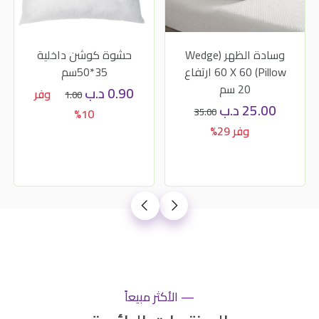
وسادة الظهر (Wedge
حشوة كوشن داخلية
Pillow) 60 X 60 ارتفاع
35*50سم
20 سم
0.90
د.ب
وفر
1.00
25.00
د.ب
10%
35.00
وفر 29%
— الأكثر مبيعاً