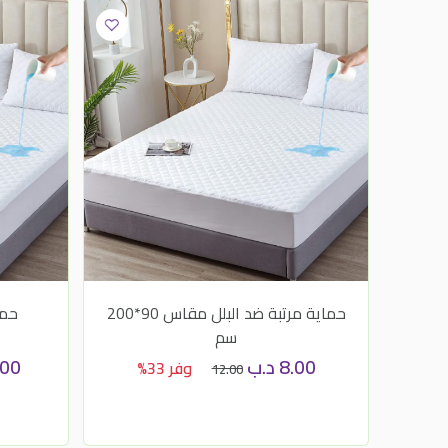
حماية مرتبة ضد البلل مقاس 90*200
حما
سم
8.00
د.ب
.00
وفر 33%
12.00