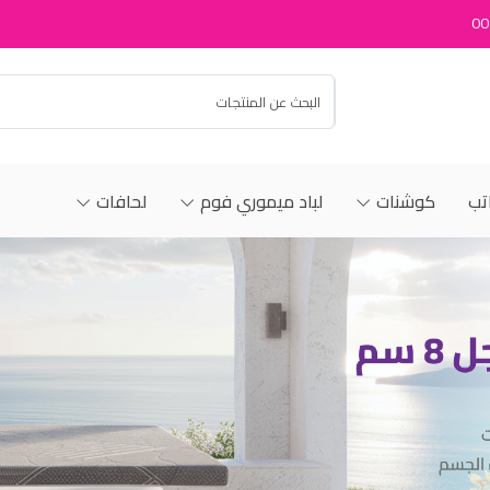
00
تب
كوشنات
لباد ميموري فوم
لحافات