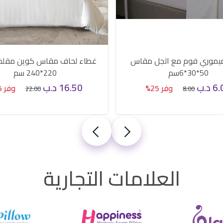
يموري فوم مع الجل مقاس
غطاء لحاف مقاس كوين مقل
50*30*6سم
220*240 سم
6.
د.ب
16.50
د.ب
وفر 25%
وفر 25%
22.00
8.00
العلامات التجارية