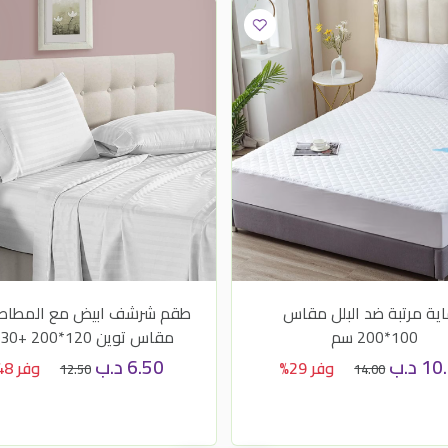
ية مرتبة ضد البلل مقاس
طقم شرشف ابيض مع المطاط
100*200 سم
مقاس توين 120*200 +30 سم
10
د.ب
6.50
د.ب
وفر 29%
وفر 48%
12.50
14.00