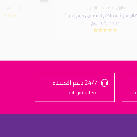
طارق الحمادي - البحرين
omar alhajj - البحرين
الجسم غًنوة بنظام الميموري فوم المجزأ
137*51*18 سم
24/7 دعم العملاء
ة
عبر الواتس اب