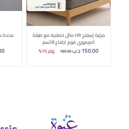
مرتبة إسفنج HR مائل للصلابة مع طبقة
مخدة م
الميموري فوم ارتفاع 28سم
150.00
د.ب
00
وفر 19%
185.00