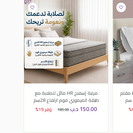
 مقلم
مرتبة إسفنج HR مائل للصلابة مع
طقم
طبقة الميموري فوم ارتفاع 28سم
150.00
د.ب
50
وفر 19%
185.00