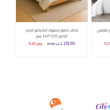
م مقاس
لحاف بامبو بحشوة المايكرو فايبر
م
الناعم 220*240 سم
28.00
د.ب
وفر 38%
45.00