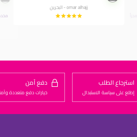
omar alhajj - البحرين
جزأ
مخدة 
استرجاع الطلب
دفع آمن
إطلع على سياسة الاستبدال
خيارات دفع متعددة وآمن